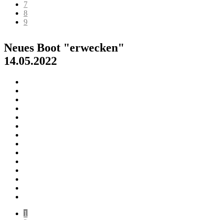
7
8
9
Neues Boot "erwecken"
14.05.2022
1